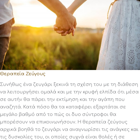
Θεραπεία Ζεύγους
Συνήθως ένα ζευγάρι ξεκινά τη σχέση του με τη διάθεση
να λειτουργήσει ομαλά και με την κρυφή ελπίδα ότι μέσα
σε αυτήν θα πάρει την εκτίμηση και την αγάπη που
αναζητά. Κατά πόσο θα τα καταφέρει εξαρτάται σε
μεγάλο βαθμό από το πώς οι δυο σύντροφοι θα
μπορέσουν να επικοινωνήσουν. Η θεραπεία ζεύγους
αρχικά βοηθά το ζευγάρι να αναγνωρίσει τις ανάγκες και
τις δυσκολίες του, οι οποίες συχνά είναι θολές ή σε